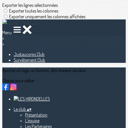
Exporter les lignes sélectionnées
Exporter toutes les colonnes
Exporter uniquement les colonnes affichées
Menu
<
>
Justaucorps Club
Survêtement Club
Ajoutez un logo, un bouton, des réseaux sociaux
Cliquez pour éditer
Le club
▴
▾
Présentation
L'équipe
Les Partenaires