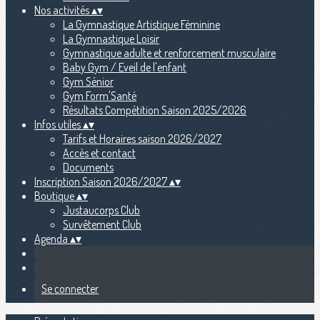
Nos activités
▴
▾
La Gymnastique Artistique Féminine
La Gymnastique Loisir
Gymnastique adulte et renforcement musculaire
Baby Gym / Eveil de l'enfant
Gym Sénior
Gym Form'Santé
Résultats Compétition Saison 2025/2026
Infos utiles
▴
▾
Tarifs et Horaires saison 2026/2027
Accès et contact
Documents
Inscription Saison 2026/2027
▴
▾
Boutique
▴
▾
Justaucorps Club
Survêtement Club
Agenda
▴
▾
Se connecter