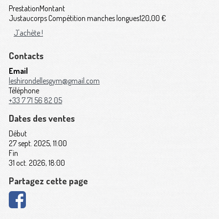
Prestation
Montant
Justaucorps Compétition manches longues
120,00 €
J'achète !
Contacts
Email
leshirondellesgym@gmail.com
Téléphone
+33 7 71 56 82 05
Dates des ventes
Début
27 sept. 2025, 11:00
Fin
31 oct. 2026, 18:00
Partagez cette page